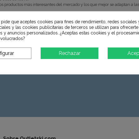
 productos más interesantes del mercado y los que mejor se adaptan a las 
ca Bajozerosnow y el canal online, esto es debido a que nos hemos centrado 
e la experiencia de compra es diferente , el tiempo empleado en asesorami
e pide que aceptes cookies para fines de rendimiento, redes sociales 
 la elección de cada uno si valora únicamente el precio o el servicio de un
iales y las cookies publicitarias de terceros se utilizan para ofrecert
es y anuncios personalizados. ¿Aceptas estas cookies y el procesami
ten algún tipo de ajuste dicho servicio podrá realizarse en nuestra tienda 
nvolucrados?
igurar
Rechazar
Acep
Sobre Outletski.com