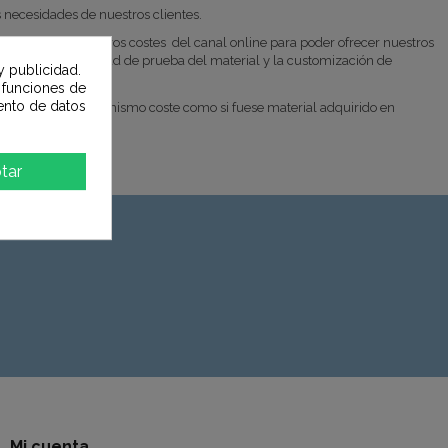
necesidades de nuestros clientes.
en optimizar nuestros costes del canal online para poder ofrecer nuestros
ento, la posibilidad de prueba del material y la customización de
y publicidad.
a tienda física.
e funciones de
ento de datos
física abonando el mismo coste como si fuese material adquirido en
tar
Mi cuenta