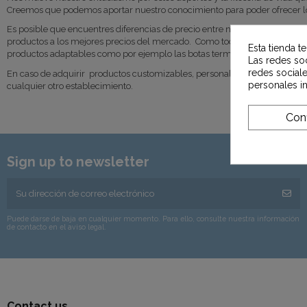
Creemos que podemos aportar nuestro conocimiento para poder ofrecer los
Es posible que encuentres diferencias de precio entre nuestra tienda físi
productos a los mejores precios del mercado. Como todos sabéis obviament
Esta tienda t
productos adaptables como por ejemplo las botas termoconformadas dejan a
Las redes soc
redes social
En caso de adquirir productos customizables, personalizables o que necesi
personales i
cualquier otro establecimiento.
Conf
Sign up to newsletter
Puede darse de baja en cualquier momento. Para ello, consulte nuestra información
de contacto en el aviso legal.
Contact us