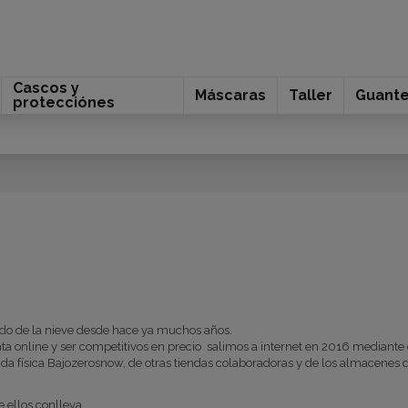
Cascos y
Máscaras
Taller
Guant
protecciónes
o de la nieve desde hace ya muchos años.
ta online y ser competitivos en precio salimos a internet en 2016 mediante
nda física Bajozerosnow, de otras tiendas colaboradoras y de los almacene
 ellos conlleva.