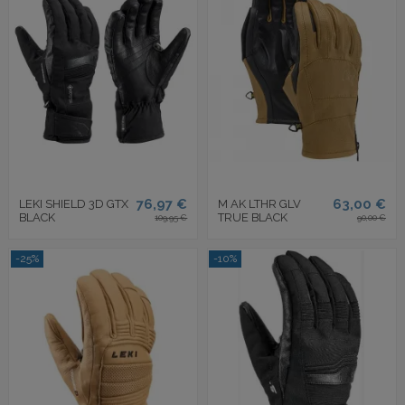
76,97 €
63,00 €
LEKI SHIELD 3D GTX
M AK LTHR GLV
BLACK
TRUE BLACK
109,95 €
90,00 €
-25%
-10%