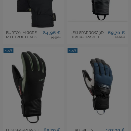
84,96 €
69,70 €
BURTON M GORE
LEKI SPARROW 3D
MTT TRUE BLACK
BLACK-GRAPHITE
99,95 €
82,00 €
-15%
-15%
69,70 €
103,70 €
LEKI SPARROW 3D
LEKI GRIFFIN