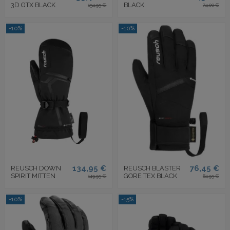
3D GTX BLACK
BLACK
154,95 €
74,00 €
-10%
-10%
134,95 €
76,45 €
REUSCH DOWN
REUSCH BLASTER
SPIRIT MITTEN
GORE TEX BLACK
149,95 €
84,95 €
-10%
-15%