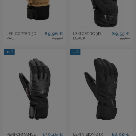
89,96 €
89,55 €
LEKI COPPER 3D
LEKI CERRO 3D
PRO
BLACK
119,95 €
99,50 €
-10%
-15%
139,46 €
62,90 €
PERFORMANCE
LEKI VISION GTX