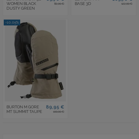
WOMEN BLACK
BASE 3D
82,00 €
122,00 €
DUSTY GREEN
-10,05%
89,95 €
BURTON M GORE
MT SUMMIT TAUPE
100,00 €