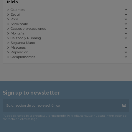
Inicio
Guantes
Esqui
Ropa
Snowboard
Cascos y protecciones
Montaña
Calzado y Running
Segunda Mano
Mascaras
Reparación
Complementos
Sign up to newsletter
Puede darse de baja en cualquier momento. Para ello, consulte nuestra información de
contacto en el aviso legal.