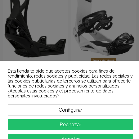
Fuera de stock
263,96 €
125,97 €
STEP ON - MENS
SALOMON
Esta tienda te pide que aceptes cookies para fines de
BLACK
RHYTHM WHITE
329,95 €
179,95 €
rendimiento, redes sociales y publicidad. Las redes sociales y
las cookies publicitarias de terceros se utilizan para ofrecerte
funciones de redes sociales y anuncios personalizados.
-30%
-30%
¿Aceptas estas cookies y el procesamiento de datos
personales involucrados?
Configurar
Rechazar