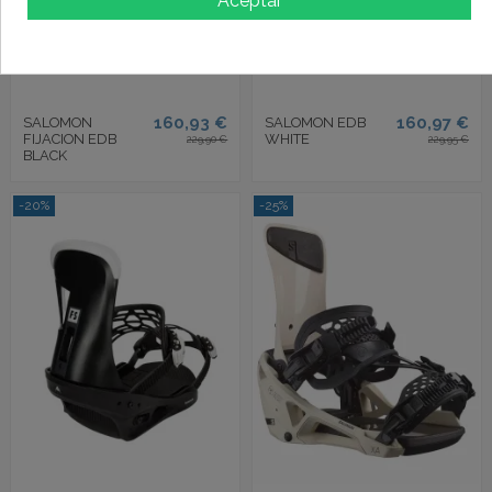
Aceptar
160,93 €
160,97 €
SALOMON
SALOMON EDB
FIJACION EDB
WHITE
229,90 €
229,95 €
BLACK
-20%
-25%