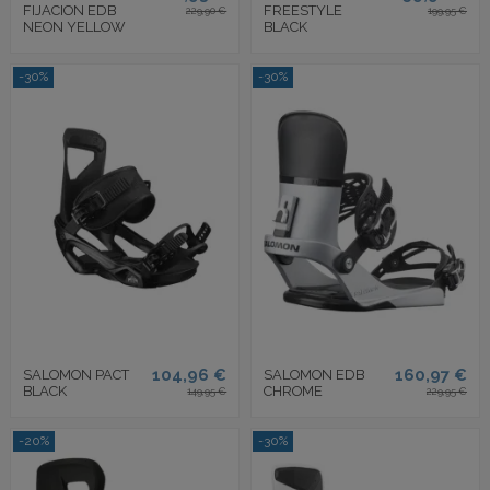
FIJACION EDB
FREESTYLE
229,90 €
199,95 €
NEON YELLOW
BLACK
-30%
-30%
104,96 €
160,97 €
SALOMON PACT
SALOMON EDB
BLACK
CHROME
149,95 €
229,95 €
-20%
-30%