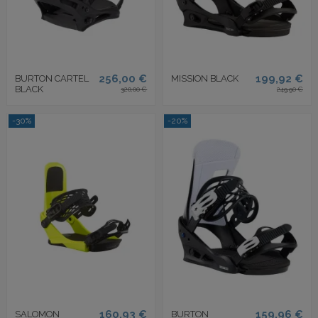
256,00 €
199,92 €
BURTON CARTEL
MISSION BLACK
BLACK
320,00 €
249,90 €
-30%
-20%
160,93 €
159,96 €
SALOMON
BURTON