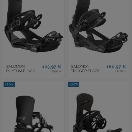
125,97 €
160,97 €
SALOMON
SALOMON
RHYTHM BLACK
TRIGGER BLACK
179,95 €
230,00 €
-20%
-20%