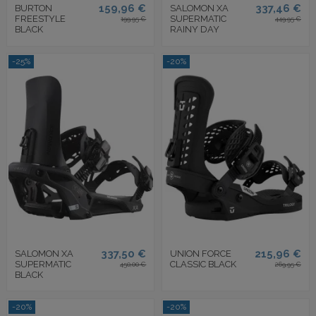
159,96 €
337,46 €
BURTON
SALOMON XA
FREESTYLE
SUPERMATIC
199,95 €
449,95 €
BLACK
RAINY DAY
-25%
-20%
337,50 €
215,96 €
SALOMON XA
UNION FORCE
SUPERMATIC
CLASSIC BLACK
450,00 €
269,95 €
BLACK
-20%
-20%